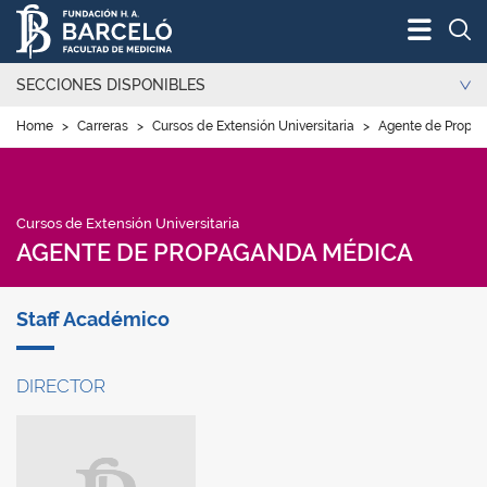
Bus
SECCIONES DISPONIBLES
Home
>
Carreras
>
Cursos de Extensión Universitaria
>
Agente de Propa
Cursos de Extensión Universitaria
AGENTE DE PROPAGANDA MÉDICA
Staff Académico
DIRECTOR