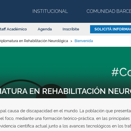
INSTITUCIONAL
COMUNIDAD BARC
taff Académico
Agenda
Inscribite
SOLICITÁ INFORMA
iplomatura en Rehabilitación Neurológica
>
Bienvenida
MATURA EN REHABILITACIÓN NEU
ipal causa de discapacidad en el mundo. La población que presenta
l foco, mediante una formación teórico-práctica, en las principales 
videncia científica actual junto a los avances tecnológicos en los tra