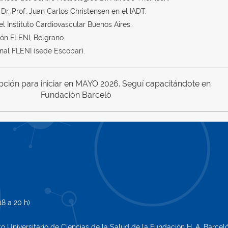
Dr. Prof. Juan Carlos Christensen en el IADT.
el Instituto Cardiovascular Buenos Aires.
ión FLENI, Belgrano.
onal FLENI (sede Escobar).
ripción para iniciar en MAYO 2026. Seguí capacitándote en
Fundación Barceló
8 a 20 h)
uto Universitario de Ciencias de la Salud de la Fundación H. A. Barcel