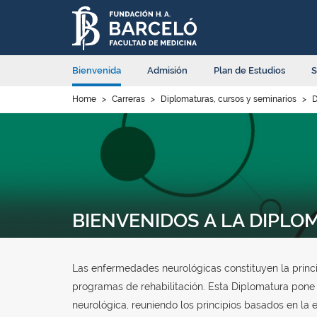
Bienvenida
Admisión
Plan de Estudios
S
Home
>
Carreras
>
Diplomaturas, cursos y seminarios
>
D
BIENVENIDOS A LA DIPLO
Las enfermedades neurológicas constituyen la princ
programas de rehabilitación. Esta Diplomatura pone e
neurológica, reuniendo los principios basados en la e