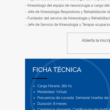
- Kinesiólogo del equipo de neurocirugía a cargo del 
- Jefe de Kinesiología Respiratoria y Rehabilitación d
- Fundador del servicio de Kinesiología y Rehabilitac
- Jefe de Servicio de Kinesiología y Terapia ocupaci
Abierta la insc
FICHA TÉCNICA
Carga Horaria: 260 hs
Modalidad: Virtual
Frecuencia de cursada: Semanal (martes de 1
Duración: 8 meses
Constancia otorgada: Certificación del Instit