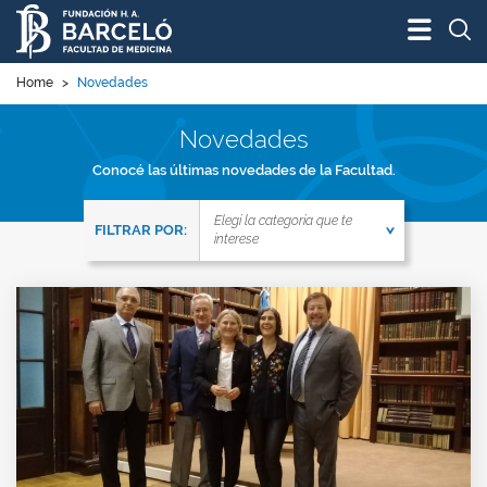
Bus
Home
>
Novedades
Novedades
Conocé las últimas novedades de la Facultad.
FILTRAR LAS NOVEDADES DE TU INTERÉS
Elegí la categoría que te
FILTRAR POR:
interese