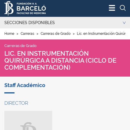
Bus
SECCIONES DISPONIBLES
Home
>
Carreras
>
Carreras de Grado
>
Lic. en Instrumentación Quirúrgi
Carreras de Grado
LIC. EN INSTRUMENTACIÓN
QUIRÚRGICA A DISTANCIA (CICLO DE
COMPLEMENTACIÓN)
Staff Académico
DIRECTOR