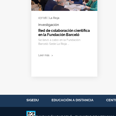
07/06 | La Rioja
Investigación
Red de colaboración científica
en la Fundación Barceló
Se llevó a cabo en la Fundación
Barceló Sede La Rioja ...
Leer más
>
SIGEDU
EDUCACIÓN A DISTANCIA
CENT