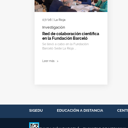
07/06 | La Rioja
Investigación
Red de colaboración científica
en la Fundación Barceló
Se llevó a cabo en la Fundación
Barceló Sede La Rioja ...
Leer más
>
SIGEDU
EDUCACIÓN A DISTANCIA
CENT