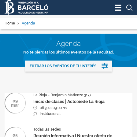
Bus
Home
>
Agenda
Agenda
No te pierdas los últimos eventos de la Facultad.
FILTRAR LOS EVENTOS DE TU INTERÉS
La Rioja - Benjamin Matienzo 3177
09
Inicio de clases | Acto Sede La Rioja
mar
08:30 a 09:00 hs
Institucional
Todas las sedes
05
Reunión Informativa | Nuestra oferta de