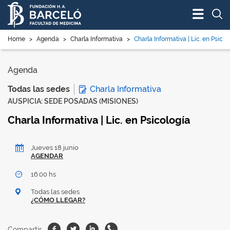
Bus
Home
>
Agenda
>
Charla Informativa
>
Charla Informativa | Lic. en Psicol
Agenda
Charla Informativa
Todas las sedes
AUSPICIA: SEDE POSADAS (MISIONES)
Charla Informativa | Lic. en Psicología
Jueves 18 junio
AGENDAR
16:00 hs
Todas las sedes
¿CÓMO LLEGAR?
Facebook
Twitter
Linkedin
Whatsapp
Compartir