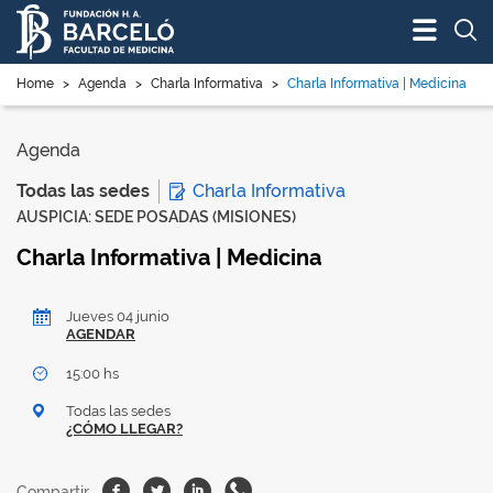
Bus
Home
>
Agenda
>
Charla Informativa
>
Charla Informativa | Medicina
Agenda
Charla Informativa
Todas las sedes
AUSPICIA: SEDE POSADAS (MISIONES)
Charla Informativa | Medicina
Jueves 04 junio
AGENDAR
15:00 hs
Todas las sedes
¿CÓMO LLEGAR?
Facebook
Twitter
Linkedin
Whatsapp
Compartir