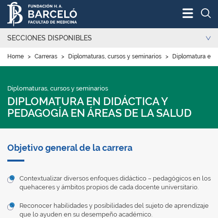
Bus
SECCIONES DISPONIBLES
Home
>
Carreras
>
Diplomaturas, cursos y seminarios
>
Diplomatura en D
Diplomaturas, cursos y seminarios
DIPLOMATURA EN DIDÁCTICA Y
PEDAGOGÍA EN ÁREAS DE LA SALUD
Objetivo general de la carrera
Contextualizar diversos enfoques didáctico – pedagógicos en los
quehaceres y ámbitos propios de cada docente universitario.
Reconocer habilidades y posibilidades del sujeto de aprendizaje
que lo ayuden en su desempeño académico.