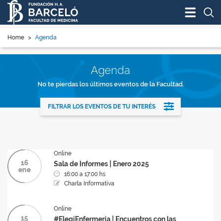
Bus
Home
>
Agenda
Agenda
No te pierdas los últimos eventos de la Facultad.
FILTRAR LOS EVENTOS DE TU INTERÉS
Online
16
Sala de Informes | Enero 2025
ene
16:00 a 17:00 hs
Charla Informativa
Online
15
#ElegíEnfermería | Encuentros con las