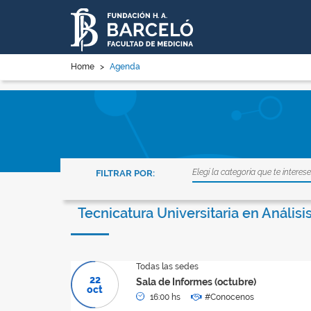
Home
>
Agenda
Elegí la categoría que te interese
FILTRAR POR:
Tecnicatura Universitaria en Anális
Todas las sedes
22
Sala de Informes (octubre)
oct
16:00 hs
#Conocenos