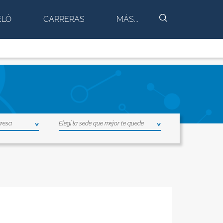
BUSCAR
ELÓ
CARRERAS
MÁS...
eresa
Elegí la sede que mejor te quede