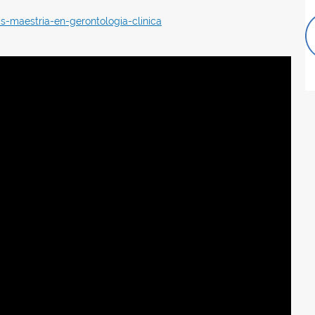
as-maestria-en-gerontologia-clinica