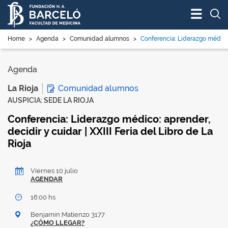
Bus
Home
>
Agenda
>
Comunidad alumnos
>
Conferencia: Liderazgo médico: 
Agenda
Comunidad alumnos
La Rioja
AUSPICIA: SEDE LA RIOJA
Conferencia: Liderazgo médico: aprender,
decidir y cuidar | XXIII Feria del Libro de La
Rioja
Viernes 10 julio
AGENDAR
16:00 hs
Benjamin Matienzo 3177
¿CÓMO LLEGAR?